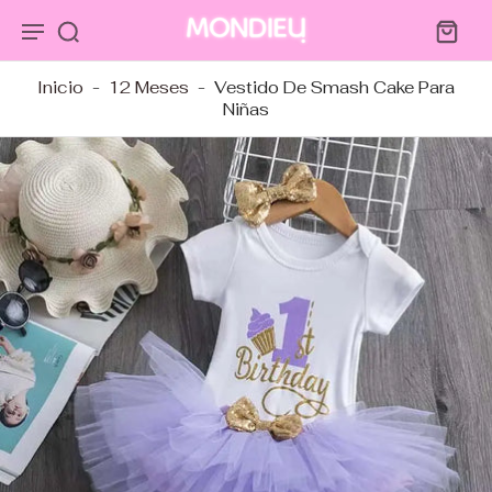
tar al
ntenido
Inicio
-
12 Meses
-
Vestido De Smash Cake Para
Niñas
tar a
ormación
ducto