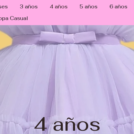
ses
3 años
4 años
5 años
6 años
opa Casual
4 años