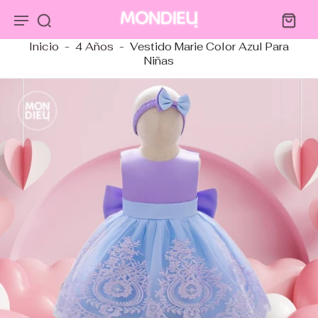
tar al
ntenido
Inicio
-
4 Años
-
Vestido Marie Color Azul Para
Niñas
tar a
ormación
ducto