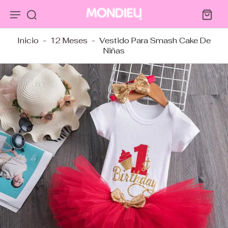
tar al
ntenido
Inicio
-
12 Meses
-
Vestido Para Smash Cake De
Niñas
tar a
ormación
ducto