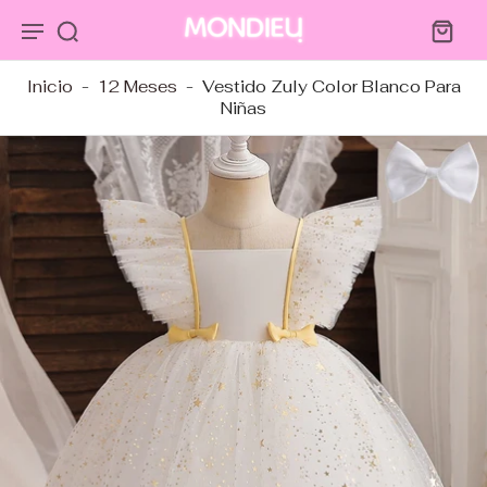
tar al
ntenido
Inicio
-
12 Meses
-
Vestido Zuly Color Blanco Para
Niñas
tar a
ormación
ducto