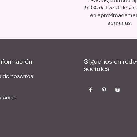
Solo deja un antici
50% del vestido y r
en aproximadame
semanas.
nformación
Síguenos en rede
sociales
 de nosotros
ctanos