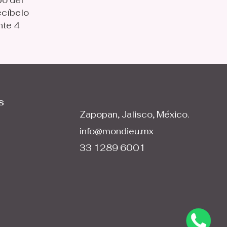
po del
ecíbelo
nte 4
s
Zapopan, Jalisco, México.
info@mondieu.mx
33 1289 6001