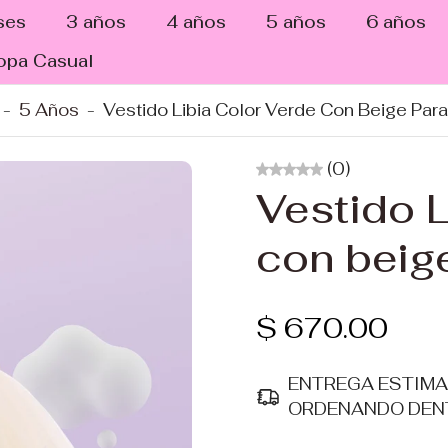
ses
3 años
4 años
5 años
6 años
opa Casual
-
5 Años
-
Vestido Libia Color Verde Con Beige Para
(0)
Vestido L
con beig
$ 670.00
ENTREGA ESTIM
ORDENANDO DEN