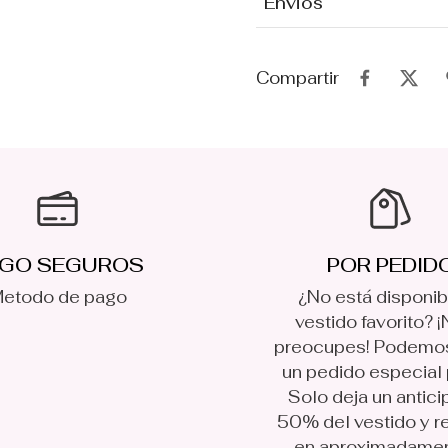
Envios
Compartir
GO SEGUROS
POR PEDID
etodo de pago
¿No está disponib
vestido favorito? ¡
preocupes! Podemo
un pedido especial p
Solo deja un antici
50% del vestido y r
en aproximadame