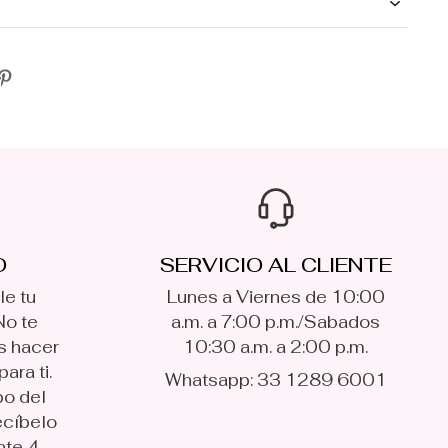
O
SERVICIO AL CLIENTE
le tu
Lunes a Viernes de 10:00
No te
a.m. a 7:00 p.m./Sabados
s hacer
10:30 a.m. a 2:00 p.m.
ara ti.
Whatsapp: 33 1289 6001
po del
ecíbelo
nte 4