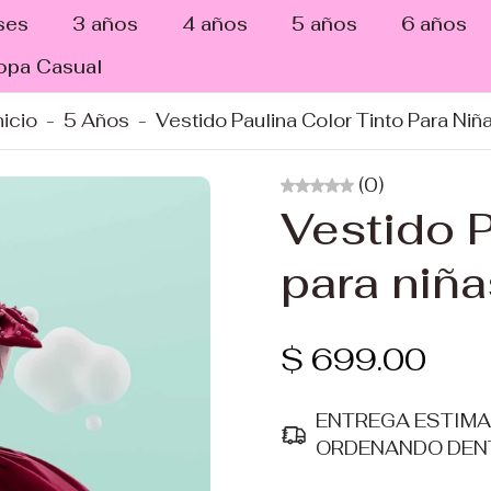
ses
3 años
4 años
5 años
6 años
opa Casual
nicio
-
5 Años
-
Vestido Paulina Color Tinto Para Niñ
(0)
Vestido P
para niña
$ 699.00
ENTREGA ESTIM
ORDENANDO DEN