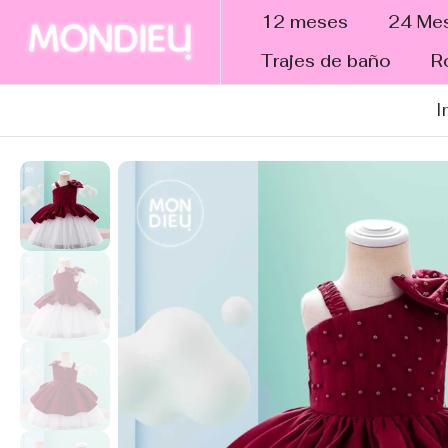
tar al
12 meses
24 Me
ntenido
Trajes de baño
R
I
altar a
nformación
el
roducto