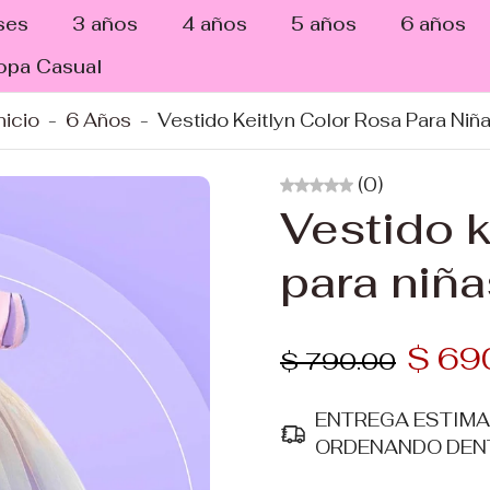
ses
3 años
4 años
5 años
6 años
opa Casual
nicio
-
6 Años
-
Vestido Keitlyn Color Rosa Para Niñ
(0)
Vestido k
para niña
$ 69
$ 790.00
ENTREGA ESTIM
ORDENANDO DEN