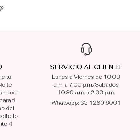
O
SERVICIO AL CLIENTE
le tu
Lunes a Viernes de 10:00
No te
a.m. a 7:00 p.m./Sabados
s hacer
10:30 a.m. a 2:00 p.m.
ara ti.
Whatsapp: 33 1289 6001
po del
ecíbelo
nte 4