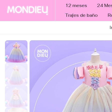
tar al
12 meses
24 Me
ntenido
Trajes de baño
R
I
altar a
nformación
el
roducto