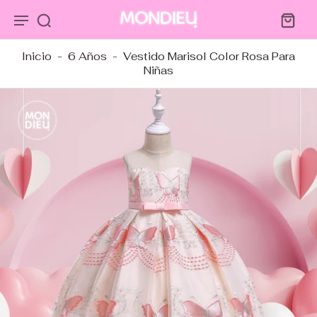
tar al
ntenido
Inicio
-
6 Años
-
Vestido Marisol Color Rosa Para
Niñas
tar a
ormación
ducto