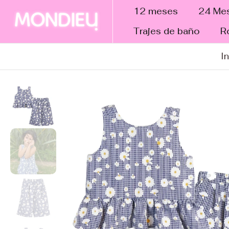
tar al
12 meses
24 Me
ntenido
Trajes de baño
R
In
altar a
nformación
el
roducto