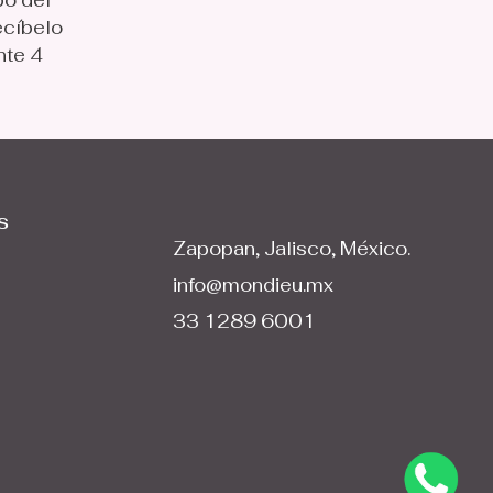
po del
ecíbelo
nte 4
s
Zapopan, Jalisco, México.
info@mondieu.mx
33 1289 6001