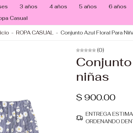
ses
3 años
4 años
5 años
6 años
opa Casual
icio
-
ROPA CASUAL
-
Conjunto Azul Floral Para Niñ
(0)
Conjunto 
niñas
$ 900.00
ENTREGA ESTIM
ORDENANDO DEN