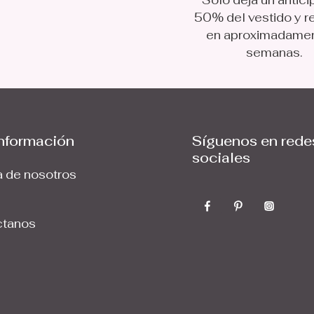
Solo deja un antici
50% del vestido y r
en aproximadame
semanas.
nformación
Síguenos en rede
sociales
 de nosotros
ctanos