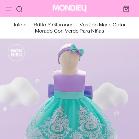
tar al
ntenido
Inicio
-
Brillo Y Glamour
-
Vestido Marie Color
Morado Con Verde Para Niñas
tar a
ormación
ducto