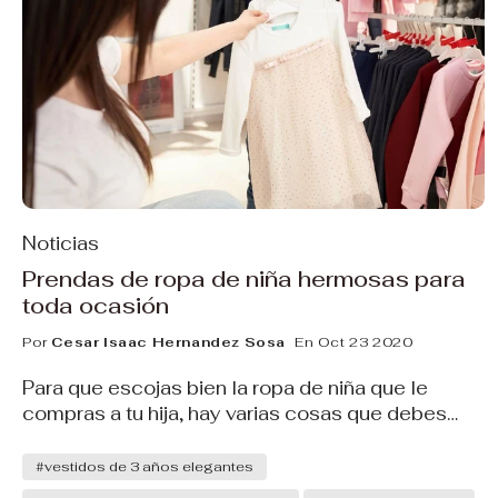
Noticias
Prendas de ropa de niña hermosas para
toda ocasión
Por
Cesar Isaac Hernandez Sosa
En Oct 23 2020
Para que escojas bien la ropa de niña que le
compras a tu hija, hay varias cosas que debes
considerar. En muchas tiendas, encontrarás
prendas que lucen preciosas, pero que no le
#vestidos de 3 años elegantes
quedarán muy bien a tu pequeña, ni tendrán la