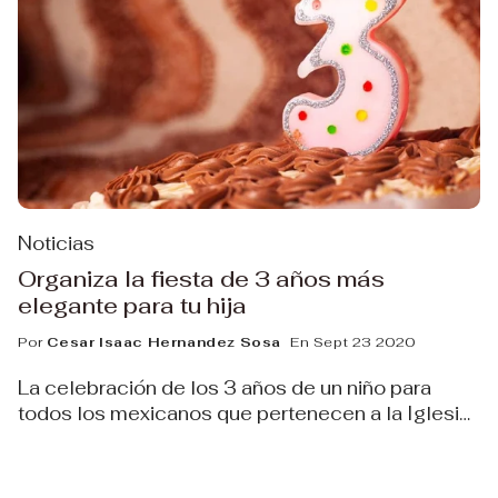
Noticias
Organiza la fiesta de 3 años más
elegante para tu hija
Por
Cesar Isaac Hernandez Sosa
En Sept 23 2020
La celebración de los 3 años de un niño para
todos los mexicanos que pertenecen a la Iglesia
Católica es un evento importante. En esta fiesta,
se recuerda la presentación del niño Jesús al
templo y es motivo para buscar hacer de este