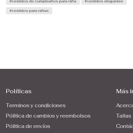
#vestidos de cumpleaños para niña
#vestidos elegantes
calidad que necesitas o el diseño no será muy
cómodo cuando quiera salir a jugar.
#vestidos para niñas
Políticas
Más i
Terminos y condiciones
Acerca
Pólitica de cambios y reembolsos
Tallas
Pólitica de envíos
Contá