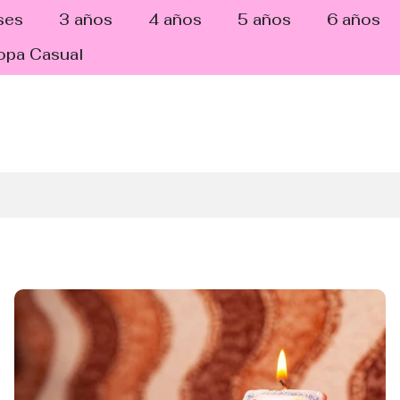
ses
3 años
4 años
5 años
6 años
opa Casual