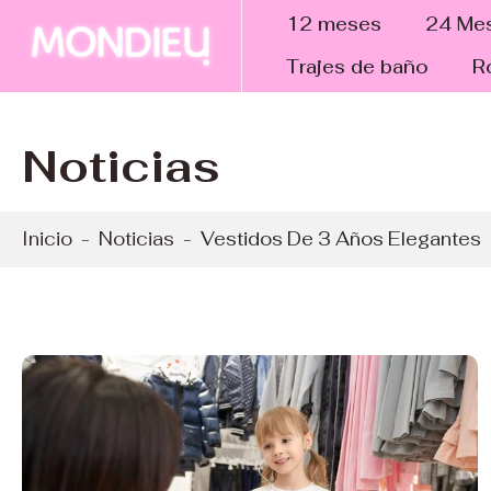
tar al
12 meses
24 Me
ntenido
Trajes de baño
R
Noticias
Inicio
-
Noticias
-
Vestidos De 3 Años Elegantes