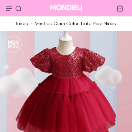
tar al
ntenido
Inicio
-
Vestido Ciara Color Tinto Para Niñas
tar a
ormación
ducto