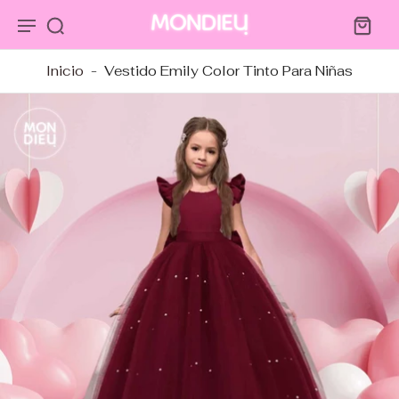
tar al
ntenido
Inicio
-
Vestido Emily Color Tinto Para Niñas
tar a
ormación
ducto