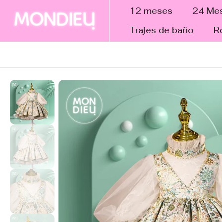
tar al
12 meses
24 Me
ntenido
Trajes de baño
R
altar a
nformación
el
roducto