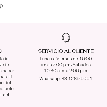
O
SERVICIO AL CLIENTE
le tu
Lunes a Viernes de 10:00
No te
a.m. a 7:00 p.m./Sabados
s hacer
10:30 a.m. a 2:00 p.m.
ara ti.
Whatsapp: 33 1289 6001
po del
ecíbelo
nte 4