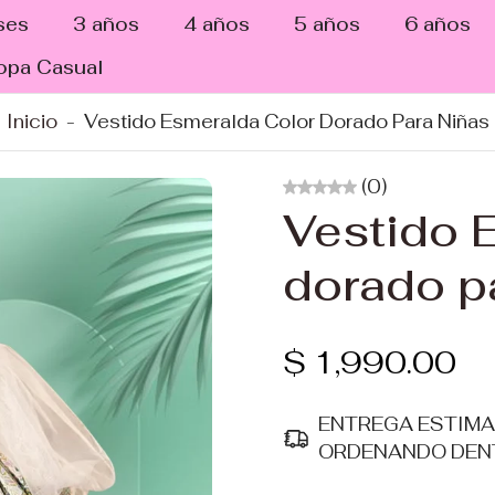
ses
3 años
4 años
5 años
6 años
opa Casual
Inicio
-
Vestido Esmeralda Color Dorado Para Niñas
(0)
Vestido 
dorado p
$ 1,990.00
ENTREGA ESTIM
ORDENANDO DEN