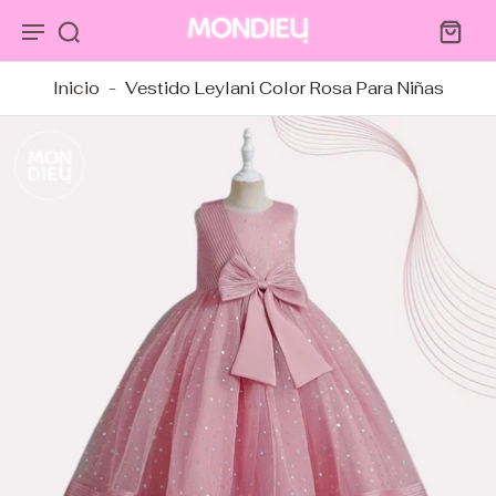
tar al
ntenido
Inicio
-
Vestido Leylani Color Rosa Para Niñas
tar a
ormación
ducto