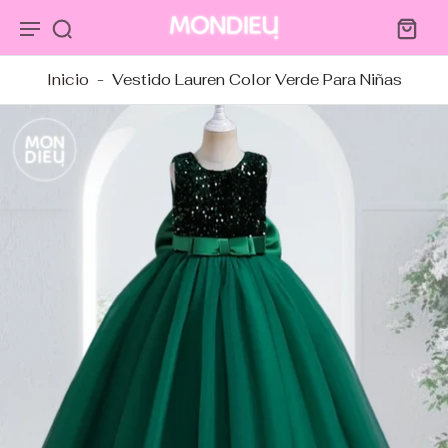
tar al
ntenido
Inicio
-
Vestido Lauren Color Verde Para Niñas
tar a
ormación
ducto