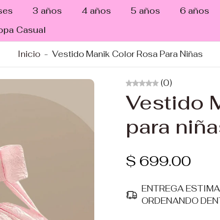
ses
3 años
4 años
5 años
6 años
opa Casual
Inicio
-
Vestido Manik Color Rosa Para Niñas
(0)
Vestido M
para niña
$ 699.00
ENTREGA ESTIM
ORDENANDO DEN