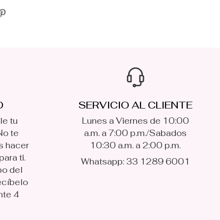
O
SERVICIO AL CLIENTE
le tu
Lunes a Viernes de 10:00
No te
a.m. a 7:00 p.m./Sabados
s hacer
10:30 a.m. a 2:00 p.m.
ara ti.
Whatsapp: 33 1289 6001
po del
ecíbelo
nte 4