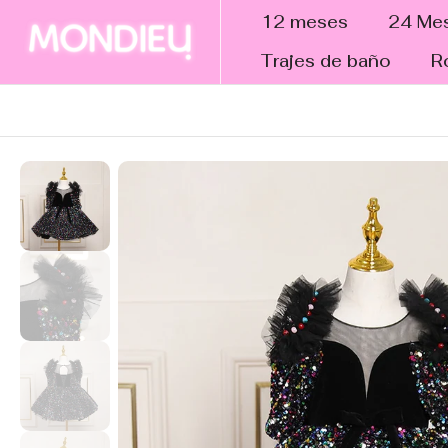
tar al
12 meses
24 Me
ntenido
Trajes de baño
R
altar a
nformación
el
roducto