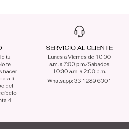
O
SERVICIO AL CLIENTE
le tu
Lunes a Viernes de 10:00
No te
a.m. a 7:00 p.m./Sabados
s hacer
10:30 a.m. a 2:00 p.m.
ara ti.
Whatsapp: 33 1289 6001
po del
ecíbelo
nte 4