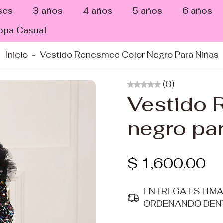
ses
3 años
4 años
5 años
6 años
opa Casual
Inicio
-
Vestido Renesmee Color Negro Para Niñas
(0)
Vestido 
negro par
$ 1,600.00
ENTREGA ESTIM
ORDENANDO DEN