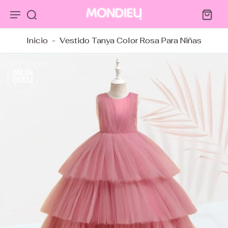
tar al
ntenido
Inicio
-
Vestido Tanya Color Rosa Para Niñas
tar a
ormación
ducto